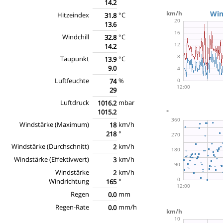
14.2
Hitzeindex
°C
31.8
13.6
Windchill
°C
32.8
14.2
Taupunkt
°C
13.9
9.0
Luftfeuchte
%
74
29
Luftdruck
mbar
1016.2
1015.2
Windstärke (Maximum)
km/h
18
°
218
Windstärke (Durchschnitt)
km/h
2
Windstärke (Effektivwert)
km/h
3
Windstärke
km/h
2
Windrichtung
°
165
Regen
mm
0.0
Regen-Rate
mm/h
0.0