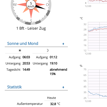
5
W
O
km/h
S
1 Bft - Leiser Zug
Sonne und Mond
♦
☀
☽
Aufgang
06:03
Aufgang
01:12
Untergang
20:53
Untergang
19:10
Tageslicht
14:49
abnehmend
15%
Statistik
♦
Heute
Außentemperatur
°C
32.8