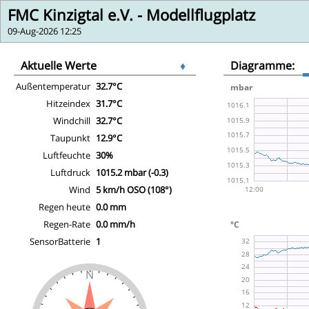
FMC Kinzigtal e.V. - Modellflugplatz
09-Aug-2026 12:25
Aktuelle Werte
♦
Diagramme:
Außentemperatur
32.7°C
Hitzeindex
31.7°C
Windchill
32.7°C
Taupunkt
12.9°C
Luftfeuchte
30%
Luftdruck
1015.2 mbar (-0.3)
Wind
5 km/h OSO (108°)
Regen heute
0.0 mm
Regen-Rate
0.0 mm/h
SensorBatterie
1
N