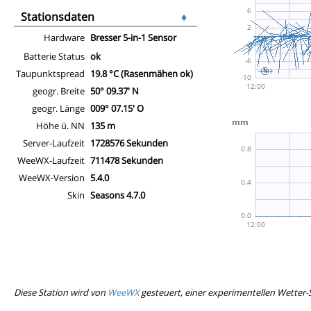
Stationsdaten
♦
Hardware
Bresser 5-in-1 Sensor
Batterie Status
ok
Taupunktspread
19.8 °C (Rasenmähen ok)
geogr. Breite
50° 09.37' N
geogr. Länge
009° 07.15' O
Höhe ü. NN
135 m
Server-Laufzeit
1728576 Sekunden
WeeWX-Laufzeit
711478 Sekunden
WeeWX-Version
5.4.0
Skin
Seasons 4.7.0
Diese Station wird von
WeeWX
gesteuert, einer experimentellen Wetter-